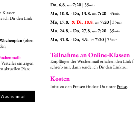
Do, 6.8.
7:20
|
35
um
min
n Klassen
Mo, 10.8. - Do, 13.8.
7:20
|
35
um
min
de ich Dir den Link
Mo, 17.8.
& Di, 18.8.
7:20
|
35
um
min
Mo, 24.8. - Do, 27.8.
7:20
|
35
um
min
Mo, 31.8. - Do, 3.9.
7:20
|
35
n Wochenplan
(oben
um
min
nden,
​​Teilnahme an Online-Klassen
Wochenmail:
Empfänger der Wochenmail erhalten den Link 
 Verteiler eintragen
schreib mir
, dann sende ich Dir den Link zu.
en aktuellen Plan:
Kosten
Infos zu den Preisen findest Du unter
Preise
.
r Wochenmail