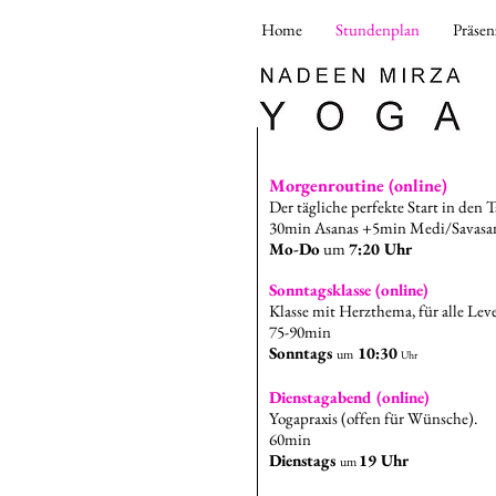
Home
Stundenplan
Präsen
Morgenro
utine (online)
Der tägliche perfekte Start in den T
30min Asanas +5min Medi/Savasa
Mo-Do
um
7:20 Uhr
Sonntagsklasse (online)
Klasse mit Herzthema, für alle Leve
7
5-90min
Sonntags
10:30
um
U
hr
Dienstagabend (online)
Yogapraxis (offen für Wünsche).
60min
Dienstags
19 Uhr
um