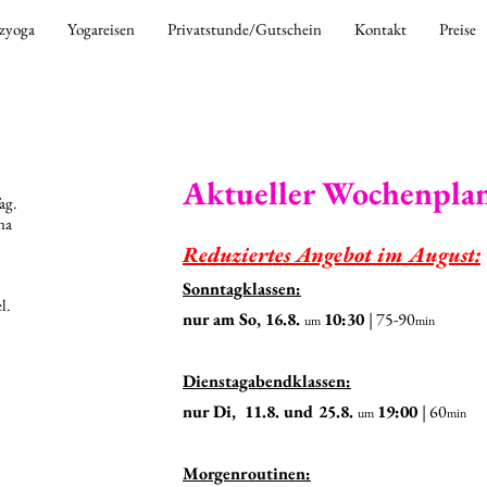
zyoga
Yogareisen
Privatstunde/Gutschein
Kontakt
Preise
Aktueller Wochen
pla
ag.
na
Reduziertes Angebot im August:
Sonntagklassen:
l.
nur am So, 16.8.
10:30
| 75-90
um
min
Dienstagabendklassen:
nur Di, 11.8. und 25.8.
19:00
|
60
um
min
Morgenroutinen: